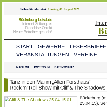
Bleiben Sie informiert
/
Freitag, 07. August 2026
Bückeburg-Lokal.de
Inte
Internet-Zeitung als
B
Franchise-Objekt
Neuer Betreiber gesucht!
START
GEWERBE
LESERBRIEFE
VERANSTALTUNGEN
VEREINE
MACH MIT
IMPRESSUM
DATENSCHUTZ
Tanz in den Mai im „Alten Forsthaus“
Rock ’n‘ Roll Show mit Cliff & The Shadows
Bückeburg (m
25.04.15). Se