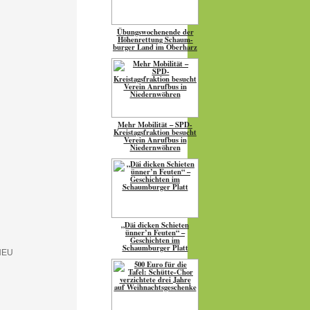
Übungs­wo­chen­ende der
Höhen­ret­tung Schaum­
burger Land im Oberharz
Mehr Mobilität – SPD-
Kreistagsfraktion besucht
Verein Anrufbus in
Niedernwöhren
„Däi dicken Schieten
ünner’n Feuten“ –
Geschichten im
Schaumburger Platt