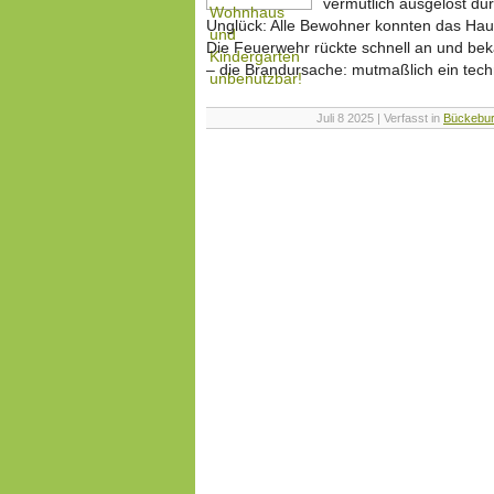
vermutlich ausgelöst d
Unglück: Alle Bewohner konnten das Haus 
Die Feuerwehr rückte schnell an und be
– die Brandursache: mutmaßlich ein tech
Juli 8 2025 | Verfasst in
Bückebu