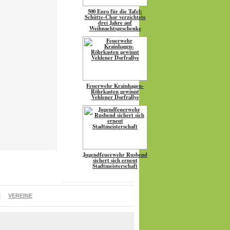
500 Euro für die Tafel:
Schütte-Chor verzichtete
drei Jahre auf
Weihnachtsgeschenke
Feuerwehr Krainhagen-
Röhrkasten gewinnt
Vehlener Dorfrallye
Jugendfeuerwehr Rusbend
sichert sich erneut
Stadtmeisterschaft
N
VEREINE