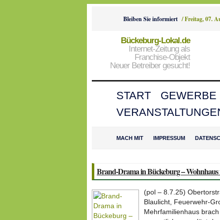
Bleiben Sie informiert
/
Freitag, 07. 
Bückeburg-Lokal.de
Internet-Zeitung als
Franchise-Objekt
Neuer Betreiber gesucht!
START
GEWERBE
VERANSTALTUNGE
MACH MIT
IMPRESSUM
DATENS
Brand-Drama in Bückeburg – Wohnhaus 
(pol – 8.7.25) Obertors
Blaulicht, Feuerwehr-Gr
Mehrfamilienhaus brach