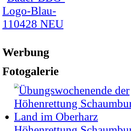
Werbung
Fotogalerie
Höhen­ret­tung Schaum­b