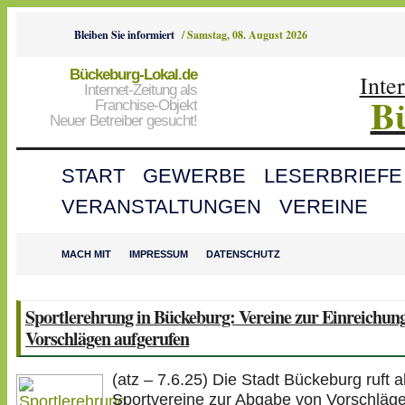
Bleiben Sie informiert
/
Samstag, 08. August 2026
Bückeburg-Lokal.de
Inte
Internet-Zeitung als
B
Franchise-Objekt
Neuer Betreiber gesucht!
START
GEWERBE
LESERBRIEFE
VERANSTALTUNGEN
VEREINE
MACH MIT
IMPRESSUM
DATENSCHUTZ
Sportlerehrung in Bückeburg: Vereine zur Einreichun
Vorschlägen aufgerufen
(atz – 7.6.25) Die Stadt Bückeburg ruft a
Sportvereine zur Abgabe von Vorschläge