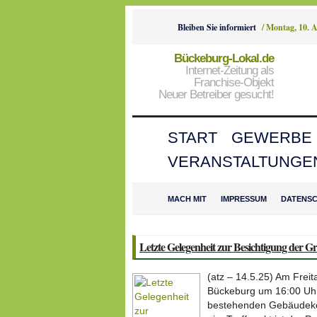
Bleiben Sie informiert
/
Montag, 10. 
Bückeburg-Lokal.de
Internet-Zeitung als
Franchise-Objekt
Neuer Betreiber gesucht!
START
GEWERBE
VERANSTALTUNGE
MACH MIT
IMPRESSUM
DATENS
Letzte Gelegenheit zur Besichtigung der G
(atz – 14.5.25) Am Freit
Bückeburg um 16:00 Uhr 
bestehenden Gebäudeko