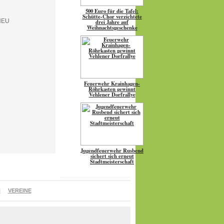
500 Euro für die Tafel:
Schütte-Chor verzichtete
drei Jahre auf
Weihnachtsgeschenke
Feuerwehr Krainhagen-
Röhrkasten gewinnt
Vehlener Dorfrallye
Jugendfeuerwehr Rusbend
sichert sich erneut
Stadtmeisterschaft
N
VEREINE