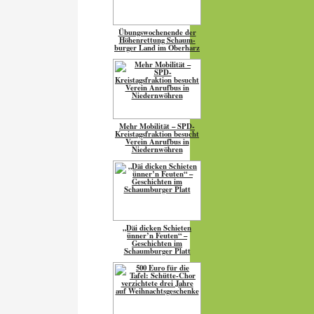
Übungs­wo­chen­ende der
Höhen­ret­tung Schaum­
burger Land im Oberharz
Mehr Mobilität – SPD-
Kreistagsfraktion besucht
Verein Anrufbus in
Niedernwöhren
„Däi dicken Schieten
ünner’n Feuten“ –
Geschichten im
Schaumburger Platt