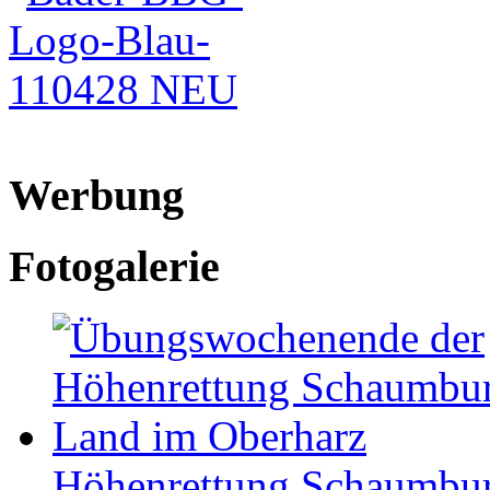
Werbung
Fotogalerie
Höhen­ret­tung Schaum­b