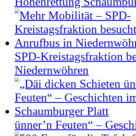
Höhen­ret­tung Schaum­b
SPD-Kreistagsfraktion be
Niedernwöhren
ünner’n Feuten“ – Gesch