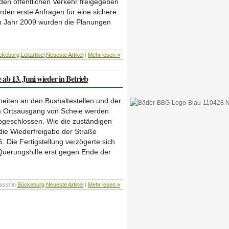
den öffentlichen Verkehr freigegeben
den erste Anfragen für eine sichere
 Im Jahr 2009 wurden die Planungen
ckeburg
,
Leitartikel
,
Neueste Artikel
|
Mehr lesen »
 ab 13. Juni wieder in Betrieb
beiten an den Bushaltestellen und der
m Ortsausgang von Scheie werden
bgeschlossen. Wie die zuständigen
t die Wiederfreigabe der Straße
 Die Fertigstellung verzögerte sich
e Querungshilfe erst gegen Ende der
fasst in
Bückeburg
,
Neueste Artikel
|
Mehr lesen »