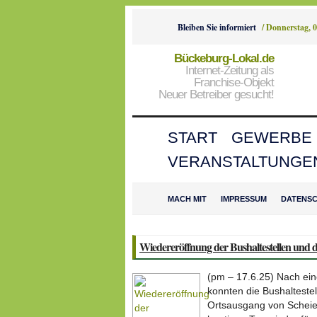
Bleiben Sie informiert
/
Donnerstag, 0
Bückeburg-Lokal.de
Internet-Zeitung als
Franchise-Objekt
Neuer Betreiber gesucht!
START
GEWERBE
VERANSTALTUNGE
MACH MIT
IMPRESSUM
DATENS
Wiedereröffnung der Bushaltestellen und d
(pm – 17.6.25) Nach ei
konnten die Bushalteste
Ortsausgang von Scheie e