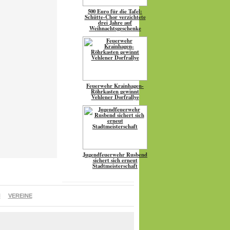
500 Euro für die Tafel:
Schütte-Chor verzichtete
drei Jahre auf
Weihnachtsgeschenke
Feuerwehr Krainhagen-
Röhrkasten gewinnt
Vehlener Dorfrallye
Jugendfeuerwehr Rusbend
sichert sich erneut
Stadtmeisterschaft
N
VEREINE