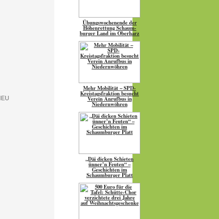
Übungs­wo­chen­ende der
Höhen­ret­tung Schaum­
burger Land im Oberharz
Mehr Mobilität – SPD-
Kreistagsfraktion besucht
Verein Anrufbus in
Niedernwöhren
„Däi dicken Schieten
ünner’n Feuten“ –
Geschichten im
Schaumburger Platt