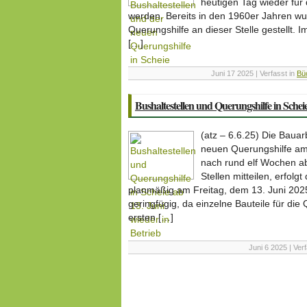
heutigen Tag wieder für 
werden. Bereits in den 1960er Jahren wur
Querungshilfe an dieser Stelle gestellt.
[…]
Juni 17 2025 | Verfasst in
Bü
Bushaltestellen und Querungshilfe in Scheie
(atz – 6.6.25) Die Bauar
neuen Querungshilfe a
nach rund elf Wochen a
Stellen mitteilen, erfolg
planmäßig am Freitag, dem 13. Juni 2025.
geringfügig, da einzelne Bauteile für di
ersten […]
Juni 6 2025 | Ver