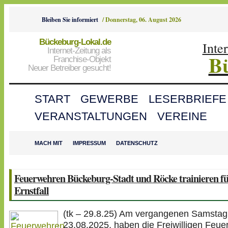
Bleiben Sie informiert
/
Donnerstag, 06. August 2026
Bückeburg-Lokal.de
Inte
Internet-Zeitung als
B
Franchise-Objekt
Neuer Betreiber gesucht!
START
GEWERBE
LESERBRIEFE
VERANSTALTUNGEN
VEREINE
MACH MIT
IMPRESSUM
DATENSCHUTZ
Feuerwehren Bückeburg-Stadt und Röcke trainieren fü
Ernstfall
(tk – 29.8.25) Am vergangenen Samsta
23.08.2025, haben die Freiwilligen Feu