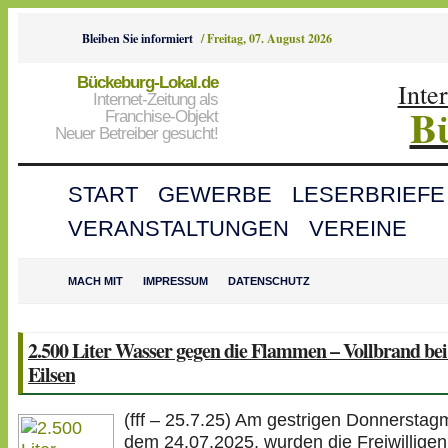
Bleiben Sie informiert
/
Freitag, 07. August 2026
Bückeburg-Lokal.de
Inte
Internet-Zeitung als
B
Franchise-Objekt
Neuer Betreiber gesucht!
START
GEWERBE
LESERBRIEFE
VERANSTALTUNGEN
VEREINE
MACH MIT
IMPRESSUM
DATENSCHUTZ
2.500 Liter Wasser gegen die Flammen – Vollbrand be
Eilsen
(fff – 25.7.25) Am gestrigen Donnerstag
dem 24.07.2025, wurden die Freiwilligen