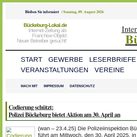
Bleiben Sie informiert
/
Sonntag, 09. August 2026
Bückeburg-Lokal.de
Inte
Internet-Zeitung als
B
Franchise-Objekt
Neuer Betreiber gesucht!
START
GEWERBE
LESERBRIEFE
VERANSTALTUNGEN
VEREINE
MACH MIT
IMPRESSUM
DATENSCHUTZ
Codierung schützt:
Polizei Bückeburg bietet Aktion am 30. April an
(wan – 23.4.25) Die Polizeiinspektion B
führt am Mittwoch, den 30. April 2025, in