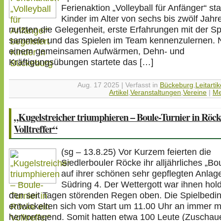
Ferienaktion „Volleyball für Anfänger“ stat
Kinder im Alter von sechs bis zwölf Jahr
nutzten die Gelegenheit, erste Erfahrungen mit der Sp
sammeln und das Spielen im Team kennenzulernen. 
einem gemeinsamen Aufwärmen, Dehn- und
Kräftigungsübungen startete das […]
Aug. 17 2025 | Verfasst in
Bückeburg
,
Leitartik
Artikel
,
Veranstaltungen
,
Vereine
|
Me
„Kugelstreicher triumphieren – Boule-Turnier in Röck
Volltreffer“
(sg – 13.8.25) Vor Kurzem feierten die
Siedlerbouler Röcke ihr alljährliches „Bo
auf ihrer schönen sehr gepflegten Anla
Südring 4. Der Wettergott war ihnen hold
den seit Tagen störenden Regen oben. Die Spielbed
entwickelten sich vom Start um 11.00 Uhr an immer 
hervorragend. Somit hatten etwa 100 Leute (Zuschau