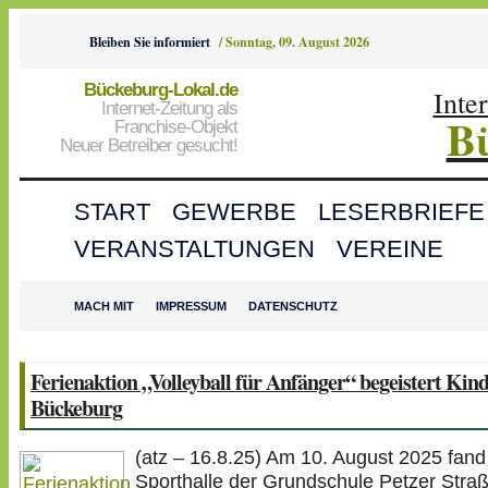
Bleiben Sie informiert
/
Sonntag, 09. August 2026
Bückeburg-Lokal.de
Inte
Internet-Zeitung als
B
Franchise-Objekt
Neuer Betreiber gesucht!
START
GEWERBE
LESERBRIEFE
VERANSTALTUNGEN
VEREINE
MACH MIT
IMPRESSUM
DATENSCHUTZ
Ferienaktion „Volleyball für Anfänger“ begeistert Kind
Bückeburg
(atz – 16.8.25) Am 10. August 2025 fand 
Sporthalle der Grundschule Petzer Straß