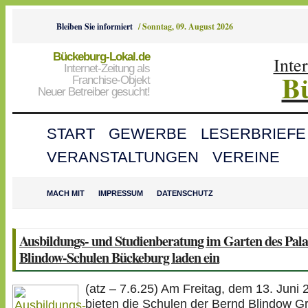
Bleiben Sie informiert
/
Sonntag, 09. August 2026
Bückeburg-Lokal.de
Inte
Internet-Zeitung als
B
Franchise-Objekt
Neuer Betreiber gesucht!
START
GEWERBE
LESERBRIEFE
VERANSTALTUNGEN
VEREINE
MACH MIT
IMPRESSUM
DATENSCHUTZ
Ausbildungs- und Studienberatung im Garten des Pala
Blindow-Schulen Bückeburg laden ein
(atz – 7.6.25) Am Freitag, dem 13. Juni 
bieten die Schulen der Bernd Blindow G