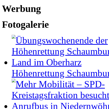
Werbung
Fotogalerie
Höhen­ret­tung Schaum­b