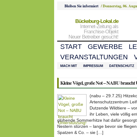
Bleiben Sie informiert
/
Donnerstag, 06. Augu
Bückeburg-Lokal.de
Internet-Zeitung als
Franchise-Objekt
Neuer Betreiber gesucht!
START
GEWERBE
L
VERANSTALTUNGEN
MACH MIT
IMPRESSUM
DATENSCHUTZ
Kleine Vögel, große Not – NABU braucht 
(nabu – 29.7.25) Hitzek
Artenschutzzentrum Lei
Dutzende Wildtiere – vo
ihr Leben, viele völlig en
glühende Sommerhitze hat dafür gesorgt,
Nestern stürzen – lange bevor sie fliege
Spatzen & Co. – sie […]