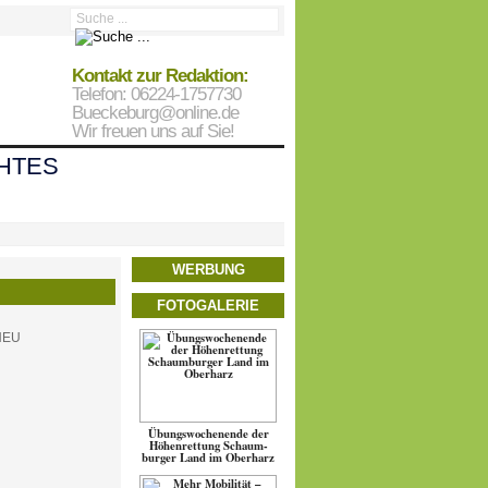
Kontakt zur Redaktion:
Telefon: 06224-1757730
Bueckeburg@online.de
Wir freuen uns auf Sie!
HTES
WERBUNG
FOTOGALERIE
Übungs­wo­chen­ende der
Höhen­ret­tung Schaum­
burger Land im Oberharz