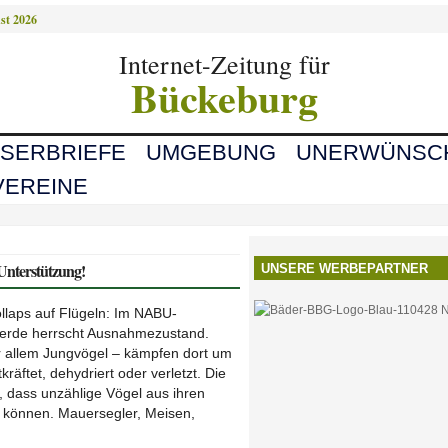
st 2026
Internet-Zeitung für
Bückeburg
ESERBRIEFE
UMGEBUNG
UNERWÜNSC
VEREINE
Unterstützung!
UNSERE WERBEPARTNER
ollaps auf Flügeln: Im NABU-
ferde herrscht Ausnahmezustand.
r allem Jungvögel – kämpfen dort um
tkräftet, dehydriert oder verletzt. Die
 dass unzählige Vögel aus ihren
n können. Mauersegler, Meisen,