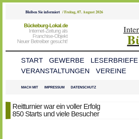
Bleiben Sie informiert
/
Freitag, 07. August 2026
Bückeburg-Lokal.de
Inte
Internet-Zeitung als
B
Franchise-Objekt
Neuer Betreiber gesucht!
START
GEWERBE
LESERBRIEFE
VERANSTALTUNGEN
VEREINE
MACH MIT
IMPRESSUM
DATENSCHUTZ
Reitturnier war ein voller Erfolg
850 Starts und viele Besucher