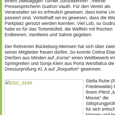
einem zweitägigen Turnier zurückkehren“, meinte
Pressesprecherin Gudrun Vauth. Für den Verein als
Veranstalter sei es erfreulich gewesen, dass keine Unf
passiert sind. Vorteilhaft sei es gewesen, dass die Wi
Parkplatz genutzt werden konnten. Viel Lob, so Gudr
habe es für das Tortenbüfett, die Waffeln mit frischen
Erdbeeren, Vanilleeis und Sahne gegeben.
Der Reitverein Bückeburg-Meinsen hat sich über zwei
seiner Mitglieder freuen dürfen. So konnte Celina Ela
Dierßen aus Minden auf „Korse“ einen Wettbewerb im
Springreiten und Sonja Klein aus Porta Westfalica die
Dressurprüfung Kl. A auf „Roquefort“ gewinnen.
Stella Ruhe (
Friedewalde) 
ihrem Pferd „
Mouse“ die
Stilsprungprüf
für sich entsc
können und 