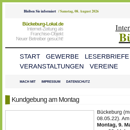
Bleiben Sie informiert
/
Samstag, 08. August 2026
Bückeburg-Lokal.de
Inte
Internet-Zeitung als
B
Franchise-Objekt
Neuer Betreiber gesucht!
START
GEWERBE
LESERBRIEFE
VERANSTALTUNGEN
VEREINE
MACH MIT
IMPRESSUM
DATENSCHUTZ
Kundgebung am Montag
Bückeburg (m
08.05.22). Am
Montag, 9. M