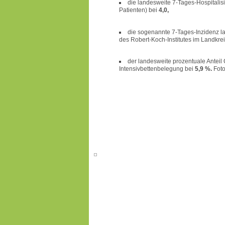
die landesweite 7-Tages-Hospital
Patienten) bei
4,0,
die sogenannte 7-Tages-Inzidenz l
des Robert-Koch-Institutes im Landkr
der landesweite prozentuale Anteil
Intensivbettenbelegung bei
5,9 %.
Foto