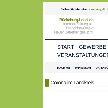
Bleiben Sie informiert
/
Sonntag, 09. 
Bückeburg-Lokal.de
Internet-Zeitung als
Franchise-Objekt
Neuer Betreiber gesucht!
START
GEWERBE
VERANSTALTUNGE
MACH MIT
IMPRESSUM
DATENS
Corona im Landkreis