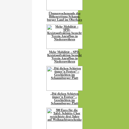
Übungs­wo­chen­ende der
Höhen­ret­tung Schaum­
burger Land im Oberharz
Mehr Mobilität – SPD-
Kreistagsfraktion besucht
Verein Anrufbus in
Niedernwöhren
„Däi dicken Schieten
ünner’n Feuten“ –
Geschichten im
Schaumburger Platt