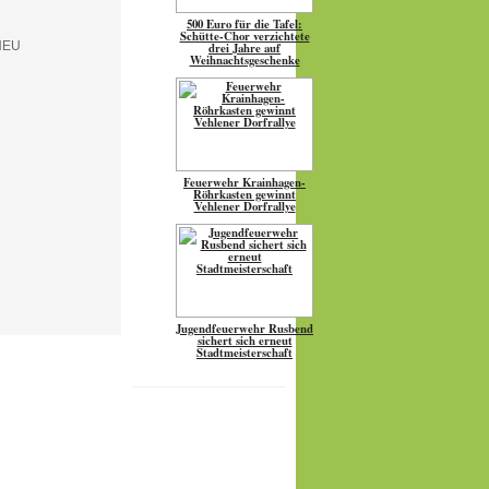
500 Euro für die Tafel:
Schütte-Chor verzichtete
drei Jahre auf
Weihnachtsgeschenke
Feuerwehr Krainhagen-
Röhrkasten gewinnt
Vehlener Dorfrallye
Jugendfeuerwehr Rusbend
sichert sich erneut
Stadtmeisterschaft