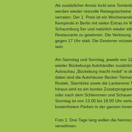
Als zusätzlicher Anreiz lockt eine Tombol
werden wieder reizvolle Reisegutscheine 
verraten: Der 1. Preis ist ein Wochenend
Kempinski in Berlin mit vielen Extras im
Schaumburg 5er und natürlich wieder et
Restaurants zu gewinnen. Die Verlosung
gegen 17 Uhr statt. Die Gewinner müsse
sein.
Am Samstag und Sonntag, jeweils von 11.
wieder Bückeburgs Autohändler zusätzlic
Autoschau „Bückeburg macht mobil“ in d
dabei sind die Autohäuser Becker-Tiema
Rostek, Starnitzke sowie die Lackiererei
hinaus wird es ein buntes Zusatzprogra
oder nach dem Schlemmen und Schauen 
Sonntag ist von 13.00 bis 18.00 Uhr verk
kostenfreiem Parken in der ganzen Innen
Foto 1: Drei Tage lang wollen die heim
verwöhnen.