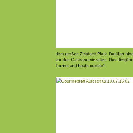
dem großen Zeltdach Platz. Darüber hina
vor den Gastronomiezelten. Das diesjährig
Terrine und haute cuisine“.