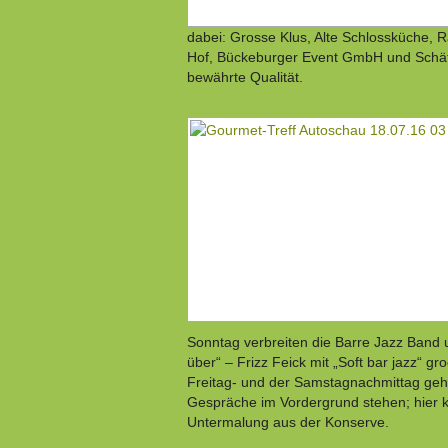
dabei: Grosse Klus, Alte Schlossküche, R
Hof, Bückeburger Event GmbH und Schäfer
bewährte Qualität.
Sonntag verbreiten die Barre Jazz Band 
über“ – Frizz Feick mit „Soft bar jazz“ 
Freitag- und der Samstagnachmittag geh
Gespräche im Vordergrund stehen; hier 
Untermalung aus der Konserve.