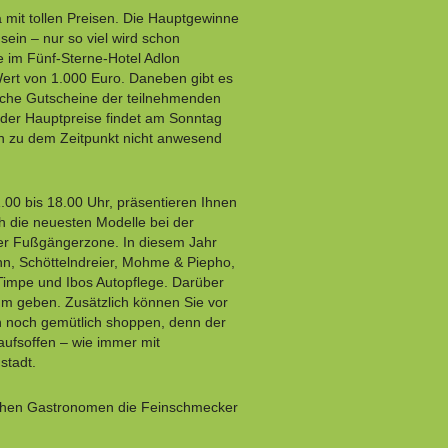
a mit tollen Preisen. Die Hauptgewinne
sein – nur so viel wird schon
e im Fünf-Sterne-Hotel Adlon
 Wert von 1.000 Euro. Daneben gibt es
liche Gutscheine der teilnehmenden
 der Hauptpreise findet am Sonntag
n zu dem Zeitpunkt nicht anwesend
00 bis 18.00 Uhr, präsentieren Ihnen
h die neuesten Modelle bei der
er Fußgängerzone. In diesem Jahr
nn, Schöttelndreier, Mohme & Piepho,
 Timpe und Ibos Autopflege. Darüber
mm geben. Zusätzlich können Sie vor
noch gemütlich shoppen, denn der
aufsoffen – wie immer mit
stadt.
ischen Gastronomen die Feinschmecker