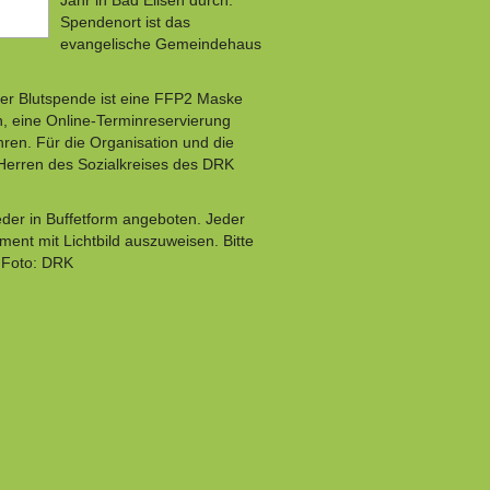
Jahr in Bad Eilsen durch.
Spendenort ist das
evangelische Gemeindehaus
 der Blutspende ist eine FFP2 Maske
ch, eine Online-Terminreservierung
en. Für die Organisation und die
Herren des Sozialkreises des DRK
eder in Buffetform angeboten. Jeder
ment mit Lichtbild auszuweisen. Bitte
 Foto: DRK