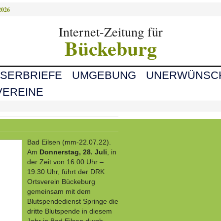
2026
Internet-Zeitung für
Bückeburg
ESERBRIEFE
UMGEBUNG
UNERWÜNSC
VEREINE
Bad Eilsen (mm-22.07.22).
Am
Donnerstag, 28. Juli
, in
der Zeit von 16.00 Uhr –
19.30 Uhr, führt der DRK
Ortsverein Bückeburg
gemeinsam mit dem
Blutspendedienst Springe die
dritte Blutspende in diesem