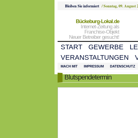
Bleiben Sie informiert
/
Sonntag, 09. August 
Bückeburg-Lokal.de
Internet-Zeitung als
Franchise-Objekt
Neuer Betreiber gesucht!
START
GEWERBE
L
VERANSTALTUNGEN
MACH MIT
IMPRESSUM
DATENSCHUTZ
Blutspendetermin